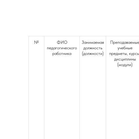
№
ФИО
Занимаемая
Преподаваемы
педагогического
должность
учебные
работника
(должности)
предметы, курсы
дисциплины
(модули)