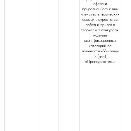
сфере и
приравненного к ним
членства в творческих
союзах, лауреатства,
побед и призов в
творческих конкурсах,
наличии
квалификационных
категорий по
должности «Учитель»
и (или)
«Преподователь»