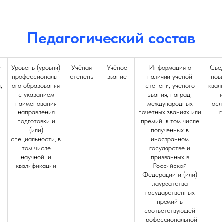
Педагогический состав
е
Уровень (уровни)
Учёная
Учёное
Информация о
Све
профессиональн
степень
звание
наличии ученой
пов
,
ого образования
степени, ученого
квал
с указанием
звания, наград,
наименования
международных
посл
направления
почетных званиях или
г
подготовки и
премий, в том числе
(или)
полученных в
специальности, в
иностранном
том числе
государстве и
научной, и
призванных в
квалификации
Российской
Федерации и (или)
лауреатства
государственных
премий в
соответствующей
профессиональной