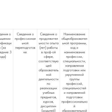
дения о
Сведения о
Сведения о
Наименование
ышении
профессионал
продолжител
общеобразовател
ификаци
ьной
ьности опыта
ьной программы,
и (за
переподготов
(лет) работы
код и
едние 3
ке
в проф-ой
наименование
ода)
сфере,
профессии,
соответствую
специальности,
щей
направления
образователь
подготовки или
ной
укрупненной
деятельности
группы
по
профессий,
реализации
специальностей
учебных
и направлений
предметов,
подготовки
курсов,
профессионально
дисциплин
й
(модулей)
образовательной